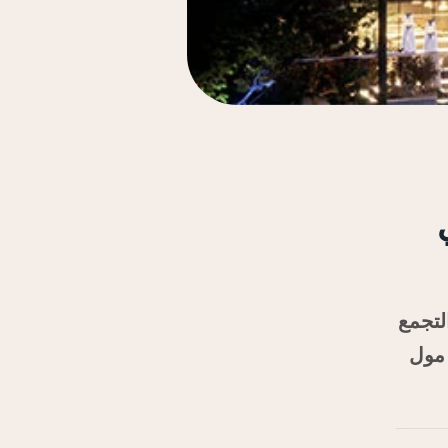
لتجمع
لان في مول