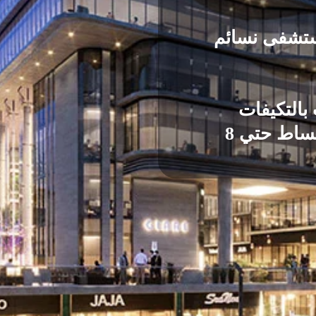
تشفى نسائم
بالتكيفات
مقدم يبدأ من 10% - أقساط حتي 8