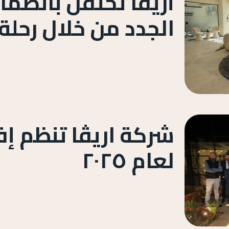
أريفا تحتفل بانضما
الجدد من خلال رحلة
شركة اريڤا تنظم إ
لعام ٢٠٢٥