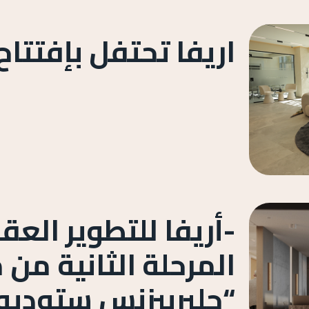
اريفا تحتفل بإفتتاح
-أريفا للتطوير ال
المرحلة الثانية من
“جليربيزنس ستوديو