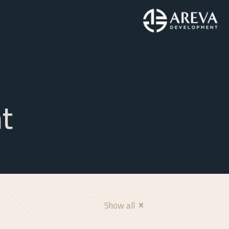
t
Show all