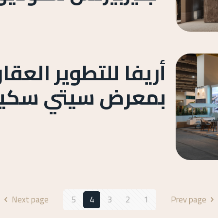
أريفا للتطوير العق
بمعرض سيتي سكيب 24
Next page
5
4
3
2
1
Prev page