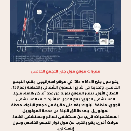
مميزات موقع مول جلير التجمع الخامس
يقع مول جلير (Glare Mall) في موقع استراتيجي بقلب التجمع
الخامس، وتحديدًا في شارع التسعين الشمالي بالقطعة رقم 158،
القطاع الأول. يتميز الموقع بقربه من عدة أماكن هامة، منها:
المستشفى الجوي: يقع المول مباشرة خلف المستشفى
الجوي. منطقة البنوك: يقع على مقربة من مجمع البنوك. محطة
المونوريل: يبعد دقائق قليلة عن محطة المونوريل.
المستشفيات: قريب من مستشفى نسائم ومستشفى الشفا.
مولات أخرى: يقع بالقرب من مول نوار التجمع الخامس ومول
إيست لين.