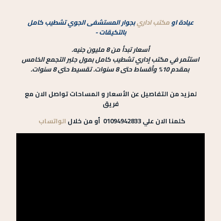
عيادة او
مكتب اداري
بجوار المستشفى الجوي تشطيب كامل
بالتكيقات -
أسعار تبدأ من 8 مليون جنيه.
استثمر في مكتب إداري تشطيب كامل بمول جلير التجمع الخامس
بمقدم 10% وأقساط حتى 8 سنوات. تقسيط حتي 8 سنوات.
لمزيد من التفاصيل عن الأسعار و المساحات تواصل الان مع
فريق
كلمنا الان علي 01094942833 أو من خلال
الواتساب