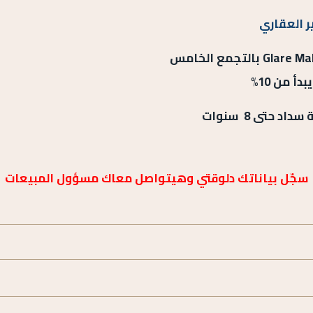
ر العقاري
استثمر الآن في أفضل مكاتب للبيع في Glare Mall بالتجمع الخامس
 من 10%
سجّل بياناتك دلوقتي وهيتواصل معاك مسؤول المبيعات