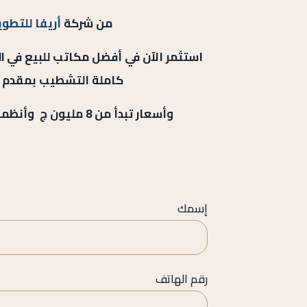
من شركة
أريفا للتطوي
كاملة التشطيب بمقدم يبدأ
وأسعار تبدأ من 8 مليون ج وأنظمة سداد حتى 8 سنوات
إسمك
رقم الهاتف