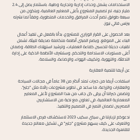
الاستخدامات يشمل وحدات إدارية وتجارية وطبية. باستثمار يصل إلى 2.4
مليار جنيه، تم تصميم المشروع بأعلى المعايير العالمية، ويتكون من
سبعة طوابق تضم أحدث المرافق والخدمات المتطورة، وفقاً لما نشرته
بيزنس فالي نيوز.
بعد الحصول على القرار الوزاري للمشروع، بدأنا بالفعل في تنفيذ أعمال
البناء على الموقع. ويضم المبنى أنظمة متكاملة صديقة للبيئة، تشمل
تقنيات حديثة لتحسين كفاءة العمليات، وترشيد استهلاك الطاقة، وضمان
أعلى مستويات الاستدامة والتحكم. وستشرف الأنظمة الذكية على إدارة
التدفئة، والتهوية، وتكييف الهواء، والإضاءة، والسلامة.
عن أريفا
للتنمية العقارية
استفادت أريفا من خبرات تمتد ألكثر من 38 عاماً في مجالات السياحة
والعقارات والزراعة، ما ساعد في تطوير مشروعات رائدة مثل "جلير".
وتضمن خبراتنا أن يرقى كل جانب من هذا المشروع لأعلى المعايير
المعمارية العالمية، في تعاون مع نخبة من الاستشاريين
المصريين لضمان التميز في التصميم والتنفيذ.
ندعوكم لزيارتنا في سيتي سكيب 2023 لاستكشاف فرص الاستثمار
والتعرف على كيف يسهم مشروع "جلير" في تشكيل معالم جديدة
للقاهرة الجديدة.