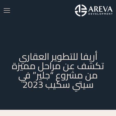
أريفا للتطوير العقاري
تكشف عن مراحل مميزة
من مشروع “جلير” في
سيتي سكيب 2023