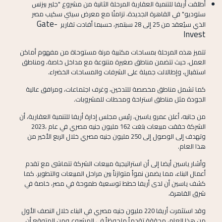
أطلقت أريفا للتنمية العقارية المرحلة الثانية من مشروع "جلير بيزنس
ستوديو" في القاهرة الجديدة، تزامنًا مع معرض سيتي سكيب مصر
Gate-
الذي سيُعقد من 25 إلى 28 سبتمبر، حسبما أفادت تقارير
Invest
تتميز هذه المرحلة بمساحات مكتبية مرنة مستوحاة من مفهوم أماكن
العمل، حيث تتضمن مناطق صغيرة متنوعة مع مداخل خاصة، ومناطق
استقبال، وإطالالت جميلة على الشرفات والمساحات الخضراء.
كما تشمل مناطق مخصصة للتدخين، وغرف اجتماعات، ومرافق عالية
الجودة مثل مناطق استراحة ومحطات للمشروبات.
من جانبه، أعلن عمرو ياسين، رئيس مجلس إدارة أريفا للتنمية العقارية، أن
الشركة حققت مبيعات بلغت 162 مليون جنيه مصري في عام ،2023
وتهدف إلى الوصول إلى 250 مليون جنيه مصري خلال الربع الأخير من
هذا العام.
وأشار ياسين أيضا إلى أن استراتيجية مبيعات الشركة تتماشى مع تقدم
أعمال البناء، مما يضمن نمواً متوازناً بين مراحل المبيعات والتطوير. كما
كشف ياسين أن لدى أريفا خطط توسعية طموحة في مصر، خاصة في
شرق القاهرة،
وقد استثمرت أريفا 220 مليون جنيه مصري في البناء خلال النصف الأول
من هذا العام، محققة تقدماً ملحوظاً في المشروع
ومن المتوقع أن