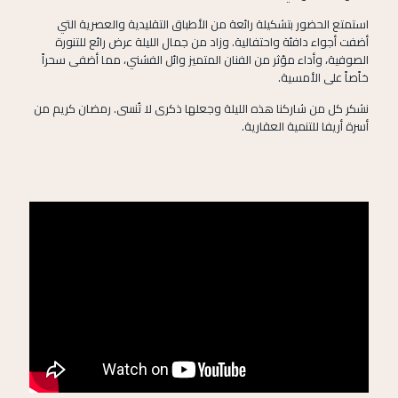
استمتع الحضور بتشكيلة رائعة من الأطباق التقليدية والعصرية التي
أضفت أجواء دافئة واحتفالية. وزاد من جمال الليلة عرض رائع للتنورة
الصوفية، وأداء مؤثر من الفنان المتميز وائل الفشني، مما أضفى سحراً
خاًصاً على الأمسية.
نشكر كل من شاركنا هذه الليلة وجعلها ذكرى لا تُنسى. رمضان كريم من
أسرة أريفا
للتنمية العقارية
.