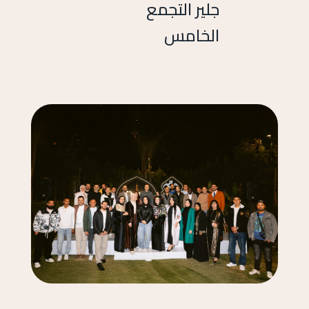
جلير التجمع
الخامس